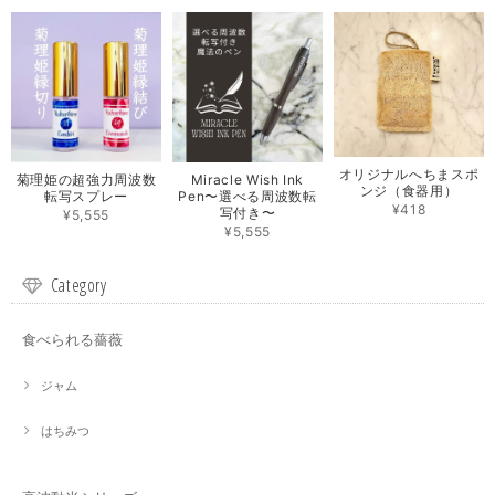
オリジナルへちまスポ
菊理姫の超強力周波数
Miracle Wish Ink
ンジ（食器用）
転写スプレー
Pen〜選べる周波数転
¥418
写付き〜
¥5,555
¥5,555
Category
食べられる薔薇
ジャム
はちみつ