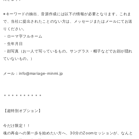
※キーワードの抽出、音源作成には以下の情報が必要となります。これま
で、当社に提出されたことのない方は、メッセージまたはメールにてお送
りください。
・ローマ字フルネーム
・生年月日
・顔写真（お一人で写っているもの。サングラス・帽子などでお顔が隠れ
ていないもの。）
メール：
info@mariage-minmi.jp
＊＊＊＊＊＊＊＊＊＊
【超特別オプション】
今だけ限定！！
魂の再会への第一歩を始めたい方へ、30分のZoomセッションが、なんと