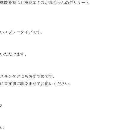
ア機能を持つ月桃花エキスが赤ちゃんのデリケート
すいスプレータイプです。
いいただけます。
のスキンケアにもおすすめです。
どに直接肌に馴染ませてお使いください。
ス
さい