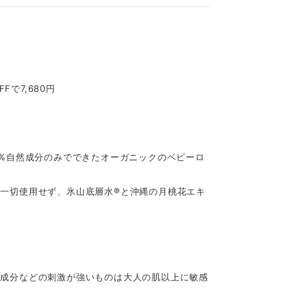
Fで7,680円
0%自然成分のみでできたオーガニックのベビーロ
一切使用せず、氷山底層水®︎と沖縄の月桃花エキ
学成分などの刺激が強いものは大人の肌以上に敏感