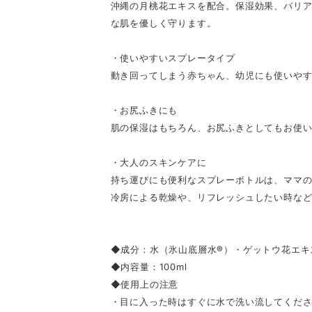
沖縄の月桃花エキスを配合。保湿効果、バリ
な肌を優しく守ります。
・使いやすいスプレータイプ
動き回ってしまう赤ちゃん、幼児にも使いや
・お尻ふきにも
肌の保湿はもちろん、お尻ふきとしてもお使
・大人のスキンケアに
持ち運びにも便利なスプレーボトルは、ママ
冷房による乾燥や、リフレッシュしたい時な
◆成分：水（氷山底層水®︎）・ゲットウ花エキ
◆内容量：100ml
◆使用上の注意
・目に入った時はすぐに水で洗い流してくだ