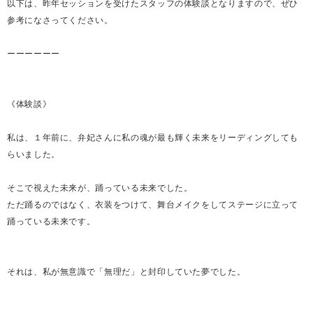
以下は、昨年セッションを受けたスタッフの体験談となりますので、ぜひ
参考になさってください。
ーーーーーー
《体験談》
私は、１年前に、弁妃さんに私の魂が最も輝く未来をリーディングしても
らいました。
そこで視えた未来が、踊っている未来でした。
ただ踊るのではなく、衣装をつけて、舞台メイクをしてステージに立って
踊っている未来です。
それは、私が無意識で「無理だ」と封印していた夢でした。