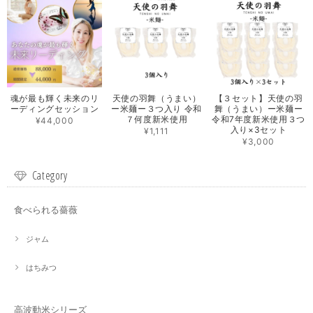
魂が最も輝く未来のリ
天使の羽舞（うまい）
【３セット】天使の羽
ーディングセッション
ー米麺ー３つ入り 令和
舞（うまい）ー米麺ー
７何度新米使用
令和7年度新米使用３つ
¥44,000
入り×3セット
¥1,111
¥3,000
Category
食べられる薔薇
ジャム
はちみつ
高波動米シリーズ