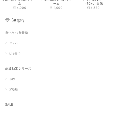
ム
ーム
（10kg) 白米
¥14,000
¥11,000
¥14,580
Category
食べられる薔薇
ジャム
はちみつ
高波動米シリーズ
米粉
米粉麺
SALE